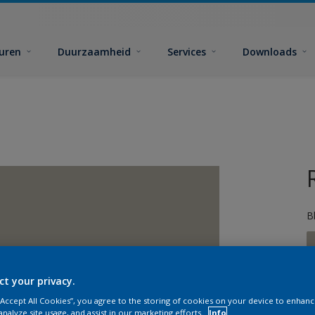
euren
Duurzaamheid
Services
Downloads
B
ct your privacy.
 “Accept All Cookies”, you agree to the storing of cookies on your device to enhanc
G
analyze site usage, and assist in our marketing efforts.
Info