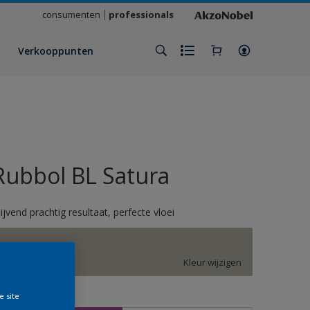
consumenten
professionals
Verkooppunten
Rubbol BL Satura
lijvend prachtig resultaat, perfecte vloei
7044
Kleur wijzigen
e site
rootte