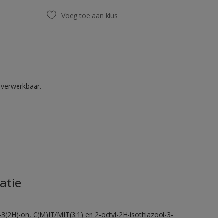
Voeg toe aan klus
k verwerkbaar.
atie
-3(2H)-on, C(M)IT/MIT(3:1) en 2-octyl-2H-isothiazool-3-