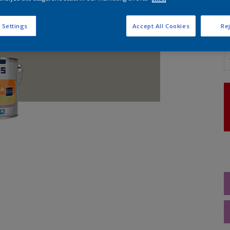
 Settings
Accept All Cookies
Rej
A