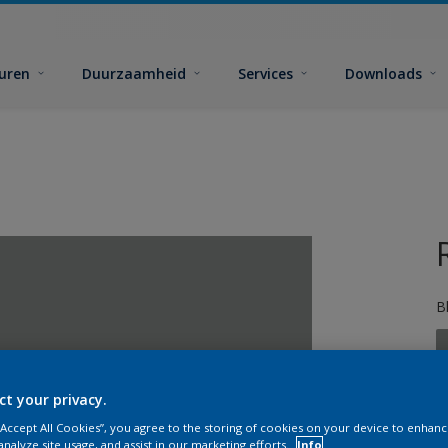
euren
Duurzaamheid
Services
Downloads
B
ct your privacy.
 “Accept All Cookies”, you agree to the storing of cookies on your device to enhanc
G
analyze site usage, and assist in our marketing efforts.
Info