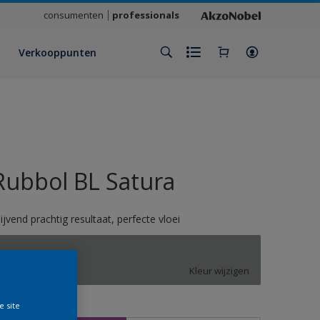
consumenten
professionals
Verkooppunten
Rubbol BL Satura
lijvend prachtig resultaat, perfecte vloei
7042
Kleur wijzigen
e site
rootte