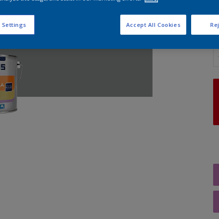
 Settings
Accept All Cookies
Rej
A