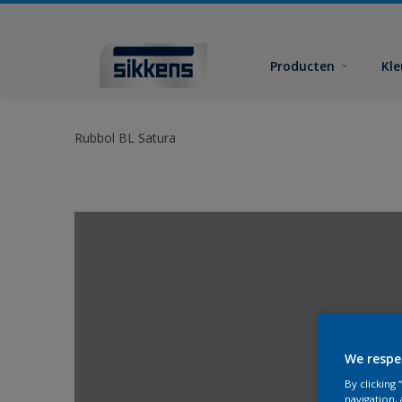
Producten
Kl
Rubbol BL Satura
We respe
By clicking
navigation, 