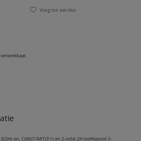
Voeg toe aan klus
k verwerkbaar.
atie
-3(2H)-on, C(M)IT/MIT(3:1) en 2-octyl-2H-isothiazool-3-