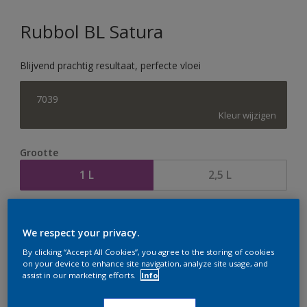
Rubbol BL Satura
Blijvend prachtig resultaat, perfecte vloei
7039
Kleur wijzigen
Grootte
1 L
2,5 L
Aantal
Verfcalculator
We respect your privacy.
Bereken
By clicking “Accept All Cookies”, you agree to the storing of cookies
on your device to enhance site navigation, analyze site usage, and
assist in our marketing efforts.
Info
Op dit moment is het niet mogelijk dit product online
te bestellen. Houd de website in de gaten, we werken