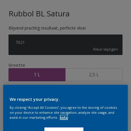
Rubbol BL Satura
Blijvend prachtig resultaat, perfecte vloei
7021
Kleur wijzigen
Grootte
1 L
2,5 L
Aantal
Verfcalculator
We respect your privacy.
Bereken
By clicking “Accept All Cookies”, you agree to the storing of cookies
on your device to enhance site navigation, analyze site usage, and
assist in our marketing efforts.
Info
Op dit moment is het niet mogelijk dit product online
te bestellen. Houd de website in de gaten, we werken