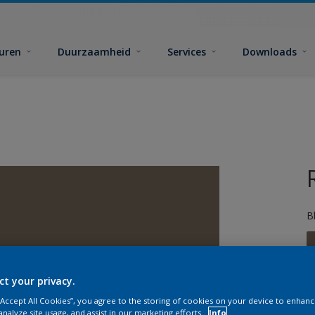
euren
Duurzaamheid
Services
Downloads
B
ct your privacy.
 “Accept All Cookies”, you agree to the storing of cookies on your device to enhanc
G
analyze site usage, and assist in our marketing efforts.
Info