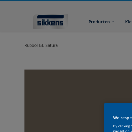
Producten
Kl
Rubbol BL Satura
We respe
By clicking
navigation, 