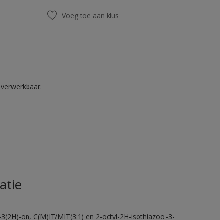
Voeg toe aan klus
k verwerkbaar.
atie
-3(2H)-on, C(M)IT/MIT(3:1) en 2-octyl-2H-isothiazool-3-