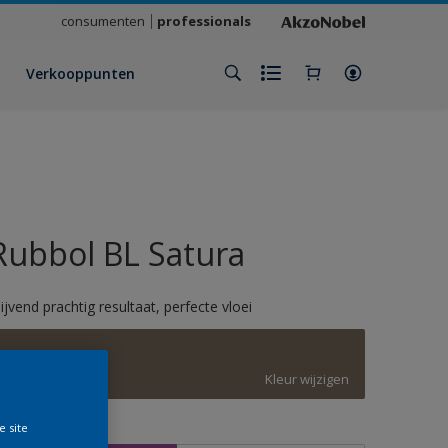
consumenten
professionals
Verkooppunten
Rubbol BL Satura
lijvend prachtig resultaat, perfecte vloei
7006
Kleur wijzigen
e site
rootte