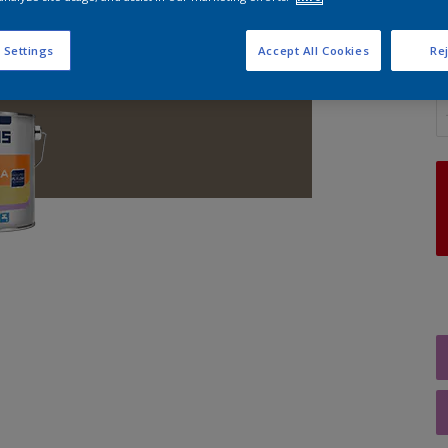
 Settings
Accept All Cookies
Rej
A