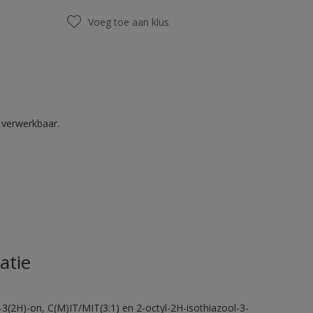
Voeg toe aan klus
k verwerkbaar.
atie
-3(2H)-on, C(M)IT/MIT(3:1) en 2-octyl-2H-isothiazool-3-