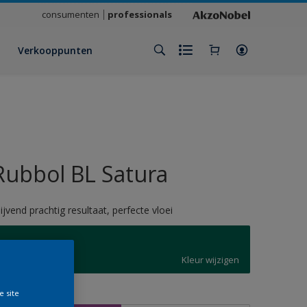
consumenten
professionals
Verkooppunten
Rubbol BL Satura
lijvend prachtig resultaat, perfecte vloei
6026
Kleur wijzigen
e site
rootte