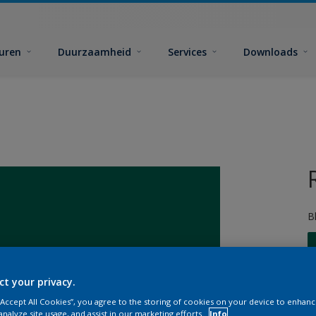
euren
Duurzaamheid
Services
Downloads
B
ct your privacy.
 “Accept All Cookies”, you agree to the storing of cookies on your device to enhanc
G
analyze site usage, and assist in our marketing efforts.
Info