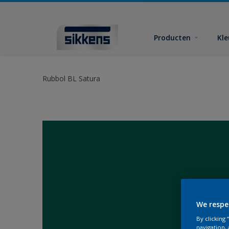
Producten
Kl
Rubbol BL Satura
We respe
By clicking
navigation, 