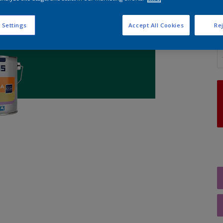
 Settings
Accept All Cookies
Rej
A