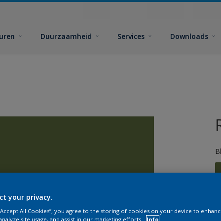
euren
Duurzaamheid
Services
Downloads
B
ct your privacy.
 “Accept All Cookies”, you agree to the storing of cookies on your device to enhanc
G
analyze site usage, and assist in our marketing efforts.
Info