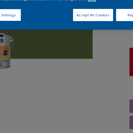
 Settings
Accept All Cookies
Rej
A