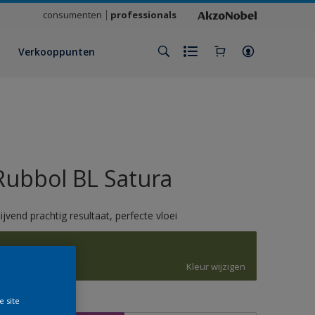
consumenten
professionals
Verkooppunten
Rubbol BL Satura
lijvend prachtig resultaat, perfecte vloei
6025
Kleur wijzigen
e site
rootte