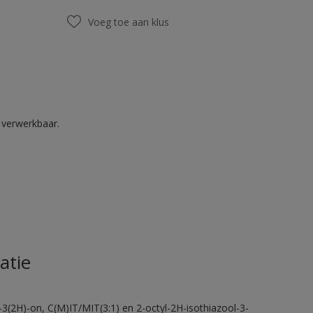
Voeg toe aan klus
k verwerkbaar.
atie
-3(2H)-on, C(M)IT/MIT(3:1) en 2-octyl-2H-isothiazool-3-