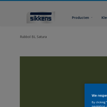
Producten
Kl
Rubbol BL Satura
We respe
By clicking
navigation, 