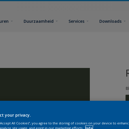
euren
Duurzaamheid
Services
Downloads
B
ct your privacy.
 “Accept All Cookies”, you agree to the storing of cookies on your device to enhanc
G
analyze site usage, and assist in our marketing efforts.
Info