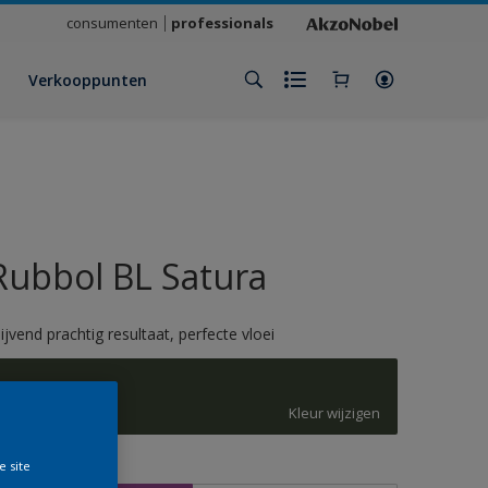
consumenten
professionals
Verkooppunten
Rubbol BL Satura
lijvend prachtig resultaat, perfecte vloei
6020
Kleur wijzigen
e site
rootte