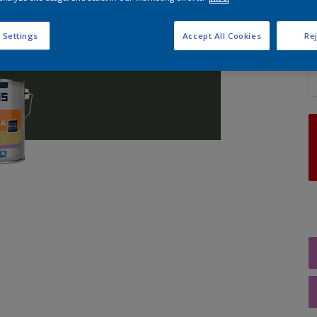
 Settings
Accept All Cookies
Rej
A