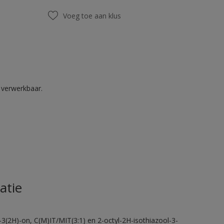
Voeg toe aan klus
k verwerkbaar.
atie
-3(2H)-on, C(M)IT/MIT(3:1) en 2-octyl-2H-isothiazool-3-