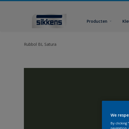
Producten
Kl
Rubbol BL Satura
We respe
By clicking
navigation, 