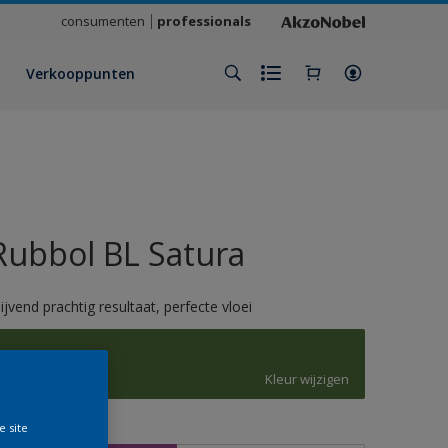
consumenten
professionals
Verkooppunten
Rubbol BL Satura
lijvend prachtig resultaat, perfecte vloei
6010
Kleur wijzigen
e site
rootte