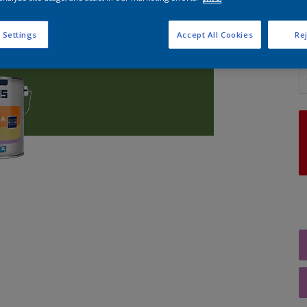
 Settings
Accept All Cookies
Rej
A