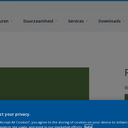
euren
Duurzaamheid
Services
Downloads
B
ct your privacy.
 “Accept All Cookies”, you agree to the storing of cookies on your device to enhanc
G
analyze site usage, and assist in our marketing efforts.
Info