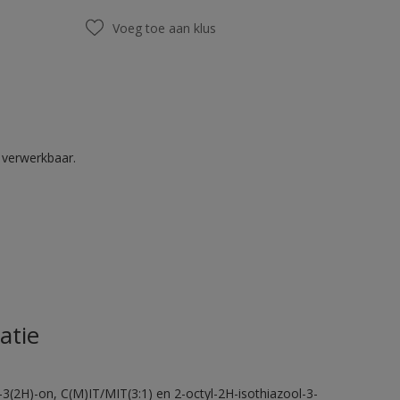
Voeg toe aan klus
k verwerkbaar.
atie
-3(2H)-on, C(M)IT/MIT(3:1) en 2-octyl-2H-isothiazool-3-