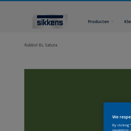
Producten
Kl
Rubbol BL Satura
We respe
By clicking
navigation, 