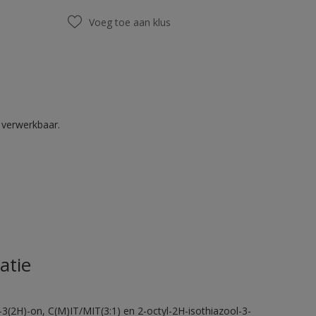
Voeg toe aan klus
k verwerkbaar.
atie
-3(2H)-on, C(M)IT/MIT(3:1) en 2-octyl-2H-isothiazool-3-