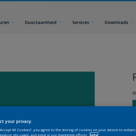
euren
Duurzaamheid
Services
Downloads
B
ct your privacy.
 “Accept All Cookies”, you agree to the storing of cookies on your device to enhanc
G
analyze site usage, and assist in our marketing efforts.
Info