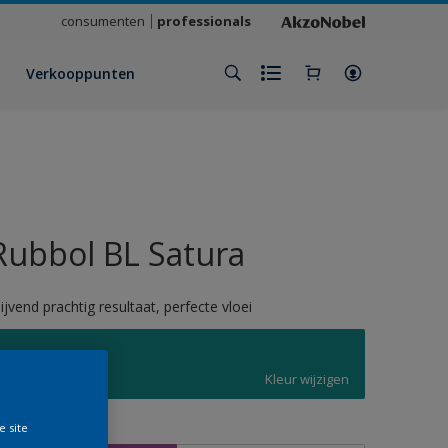
consumenten
professionals
Verkooppunten
Rubbol BL Satura
lijvend prachtig resultaat, perfecte vloei
5018
Kleur wijzigen
e site
rootte