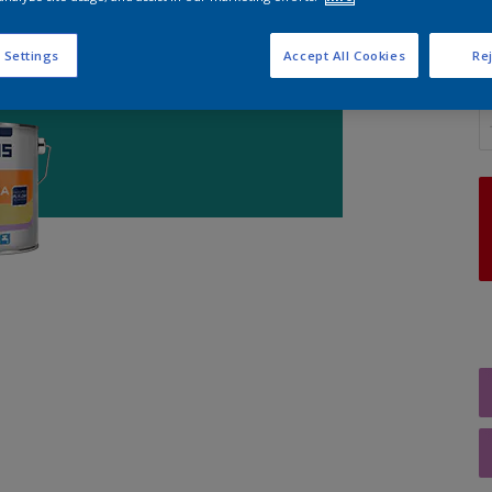
 Settings
Accept All Cookies
Rej
A