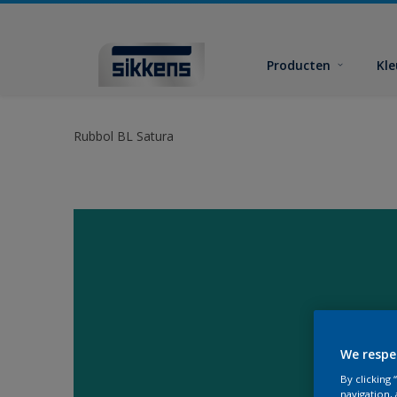
Producten
Kl
Rubbol BL Satura
We respe
By clicking
navigation, 