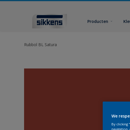
Producten
Kl
Rubbol BL Satura
We respe
By clicking
navigation, 