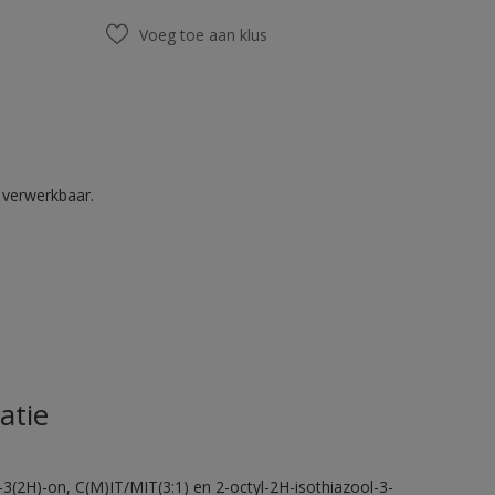
Voeg toe aan klus
k verwerkbaar.
atie
-3(2H)-on, C(M)IT/MIT(3:1) en 2-octyl-2H-isothiazool-3-