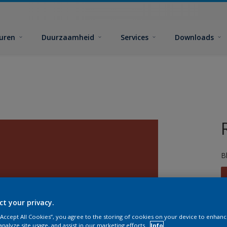
euren
Duurzaamheid
Services
Downloads
B
ct your privacy.
 “Accept All Cookies”, you agree to the storing of cookies on your device to enhanc
G
analyze site usage, and assist in our marketing efforts.
Info