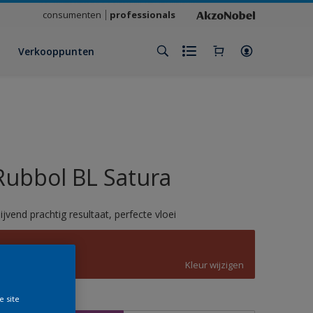
consumenten
professionals
Verkooppunten
Rubbol BL Satura
lijvend prachtig resultaat, perfecte vloei
3016
Kleur wijzigen
e site
rootte