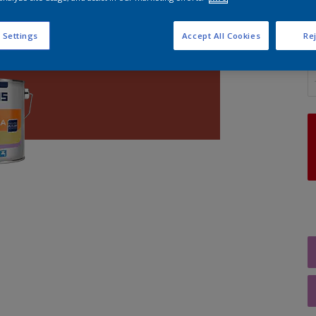
 Settings
Accept All Cookies
Rej
A