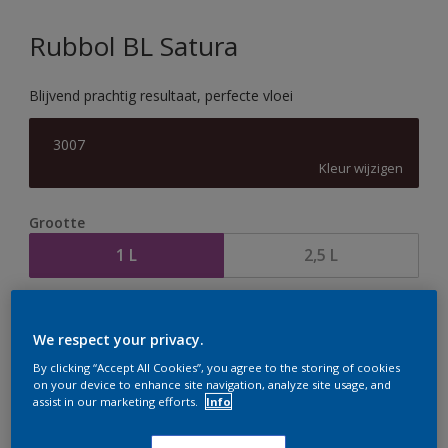
Rubbol BL Satura
Blijvend prachtig resultaat, perfecte vloei
3007
Kleur wijzigen
Grootte
1 L
2,5 L
Aantal
Verfcalculator
We respect your privacy.
Bereken
By clicking “Accept All Cookies”, you agree to the storing of cookies
on your device to enhance site navigation, analyze site usage, and
assist in our marketing efforts.
Info
Op dit moment is het niet mogelijk dit product online
te bestellen. Houd de website in de gaten, we werken