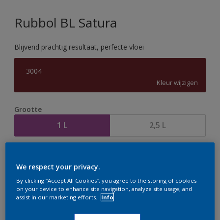
Rubbol BL Satura
Blijvend prachtig resultaat, perfecte vloei
3004
Kleur wijzigen
Grootte
1 L
2,5 L
Aantal
Verfcalculator
We respect your privacy.
Bereken
By clicking “Accept All Cookies”, you agree to the storing of cookies
on your device to enhance site navigation, analyze site usage, and
assist in our marketing efforts.
Info
Op dit moment is het niet mogelijk dit product online
te bestellen. Houd de website in de gaten, we werken