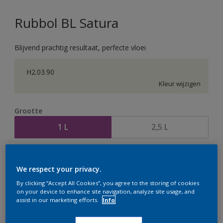
Rubbol BL Satura
Blijvend prachtig resultaat, perfecte vloei
H2.03.90
Kleur wijzigen
Grootte
1 L
2,5 L
Aantal
Verfcalculator
We respect your privacy.
Bereken
By clicking “Accept All Cookies”, you agree to the storing of cookies
on your device to enhance site navigation, analyze site usage, and
assist in our marketing efforts.
Info
Op dit moment is het niet mogelijk dit product online
te bestellen. Houd de website in de gaten, we werken