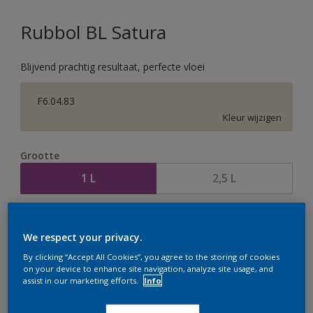
Rubbol BL Satura
Blijvend prachtig resultaat, perfecte vloei
F6.04.83
Kleur wijzigen
Grootte
1 L
2,5 L
Aantal
Verfcalculator
We respect your privacy.
Bereken
By clicking “Accept All Cookies”, you agree to the storing of cookies
on your device to enhance site navigation, analyze site usage, and
assist in our marketing efforts.
Info
Op dit moment is het niet mogelijk dit product online
te bestellen. Houd de website in de gaten, we werken