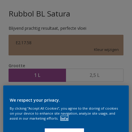
Rubbol BL Satura
Blijvend prachtig resultaat, perfecte vloei
E2.17.58
Kleur wijzigen
Grootte
1 L
2,5 L
Aantal
Verfcalculator
We respect your privacy.
Bereken
By clicking “Accept All Cookies”, you agree to the storing of cookies
on your device to enhance site navigation, analyze site usage, and
assist in our marketing efforts.
Info
Op dit moment is het niet mogelijk dit product online
te bestellen. Houd de website in de gaten, we werken