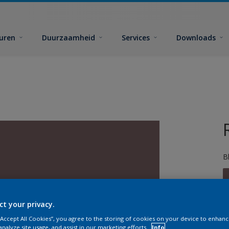
euren
Duurzaamheid
Services
Downloads
B
ct your privacy.
 “Accept All Cookies”, you agree to the storing of cookies on your device to enhanc
G
analyze site usage, and assist in our marketing efforts.
Info