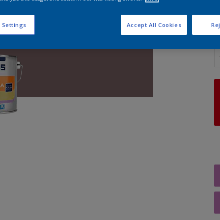
 Settings
Accept All Cookies
Rej
A