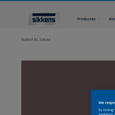
Producten
Kl
Rubbol BL Satura
We respe
By clicking
navigation, 