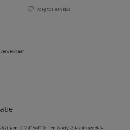
Voeg toe aan klus
k verwerkbaar.
atie
-3(2H)-on, C(M)IT/MIT(3:1) en 2-octyl-2H-isothiazool-3-