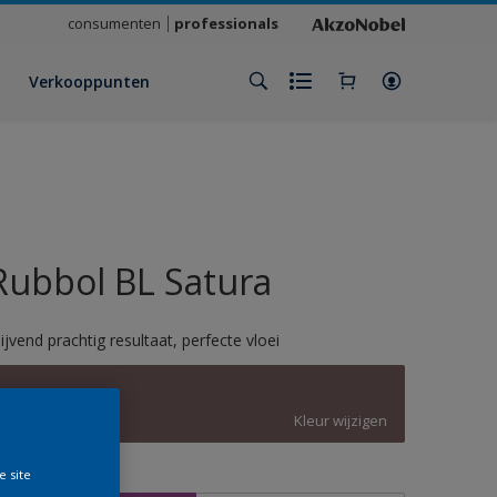
consumenten
professionals
Verkooppunten
Rubbol BL Satura
lijvend prachtig resultaat, perfecte vloei
B1.08.37
Kleur wijzigen
e site
rootte