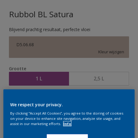
Rubbol BL Satura
Blijvend prachtig resultaat, perfecte vloei
D5.06.68
Kleur wijzigen
Grootte
1 L
2,5 L
Aantal
Verfcalculator
We respect your privacy.
Bereken
By clicking “Accept All Cookies”, you agree to the storing of cookies
on your device to enhance site navigation, analyze site usage, and
assist in our marketing efforts.
Info
Op dit moment is het niet mogelijk dit product online
te bestellen. Houd de website in de gaten, we werken