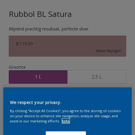
Rubbol BL Satura
Blijvend prachtig resultaat, perfecte vloei
B7.10.59
Kleur wijzigen
Grootte
1 L
2,5 L
Aantal
Verfcalculator
We respect your privacy.
Bereken
By clicking “Accept All Cookies”, you agree to the storing of cookies
on your device to enhance site navigation, analyze site usage, and
assist in our marketing efforts.
Info
Op dit moment is het niet mogelijk dit product online
te bestellen. Houd de website in de gaten, we werken