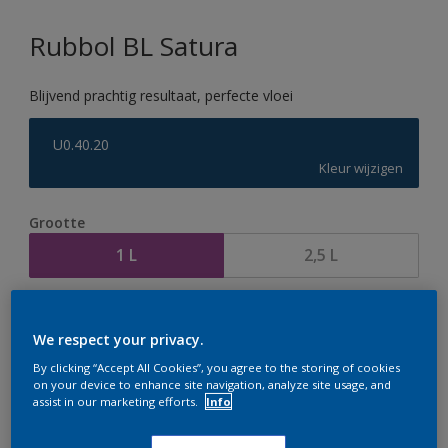
Rubbol BL Satura
Blijvend prachtig resultaat, perfecte vloei
U0.40.20
Kleur wijzigen
Grootte
1 L
2,5 L
Aantal
Verfcalculator
We respect your privacy.
Bereken
By clicking “Accept All Cookies”, you agree to the storing of cookies
on your device to enhance site navigation, analyze site usage, and
assist in our marketing efforts.
Info
Op dit moment is het niet mogelijk dit product online
te bestellen. Houd de website in de gaten, we werken