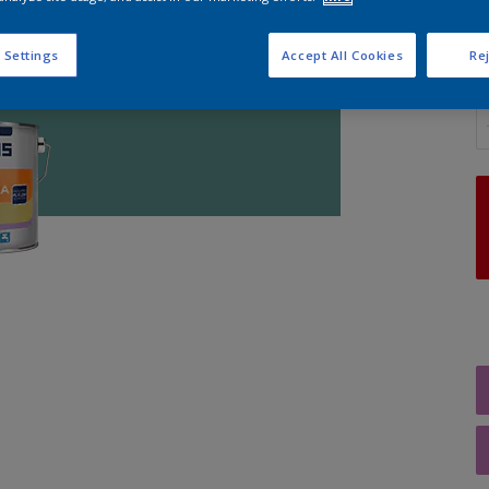
 Settings
Accept All Cookies
Rej
A