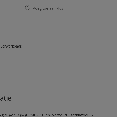
Voeg toe aan klus
k verwerkbaar.
atie
-3(2H)-on, C(M)IT/MIT(3:1) en 2-octyl-2H-isothiazool-3-