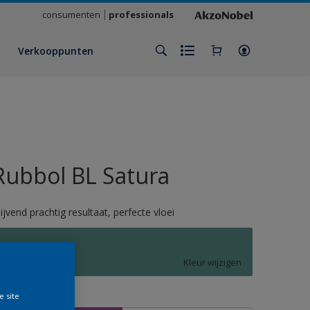
consumenten
professionals
Verkooppunten
Rubbol BL Satura
lijvend prachtig resultaat, perfecte vloei
P0.20.50
Kleur wijzigen
e site
rootte