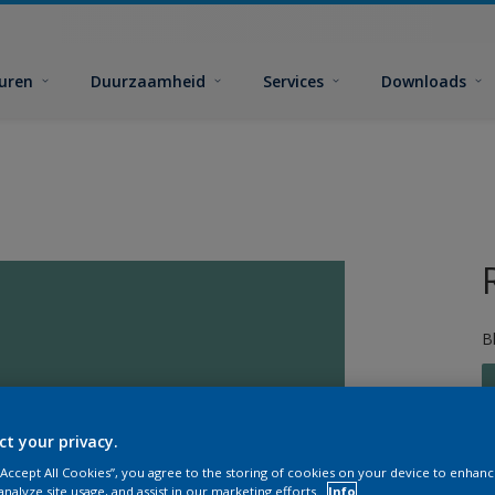
euren
Duurzaamheid
Services
Downloads
B
ct your privacy.
 “Accept All Cookies”, you agree to the storing of cookies on your device to enhanc
G
analyze site usage, and assist in our marketing efforts.
Info