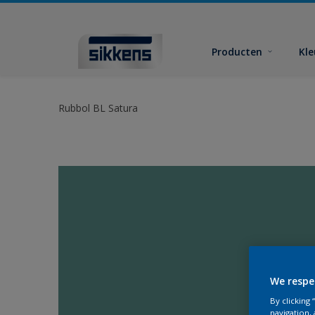
Producten
Kl
Rubbol BL Satura
We respe
By clicking
navigation, 