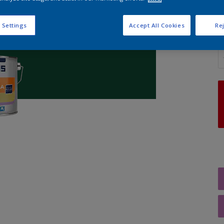
 Settings
Accept All Cookies
Rej
A