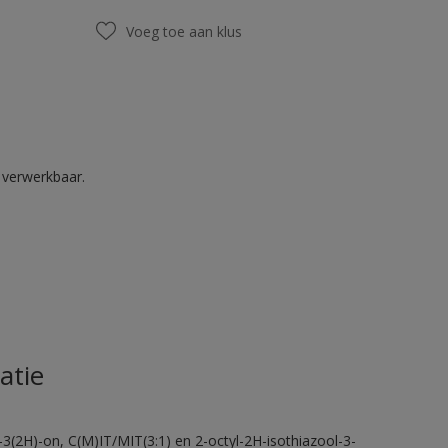
Voeg toe aan klus
k verwerkbaar.
atie
-3(2H)-on, C(M)IT/MIT(3:1) en 2-octyl-2H-isothiazool-3-