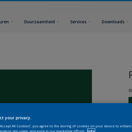
euren
Duurzaamheid
Services
Downloads
B
ct your privacy.
 “Accept All Cookies”, you agree to the storing of cookies on your device to enhanc
G
analyze site usage, and assist in our marketing efforts.
Info