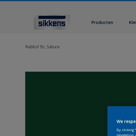
Producten
Kl
Rubbol BL Satura
We respe
By clicking
navigation, 