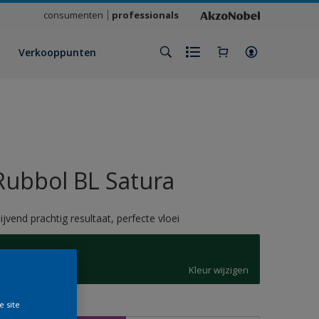
consumenten
professionals
Verkooppunten
Rubbol BL Satura
lijvend prachtig resultaat, perfecte vloei
L8.40.20
Kleur wijzigen
e site
rootte