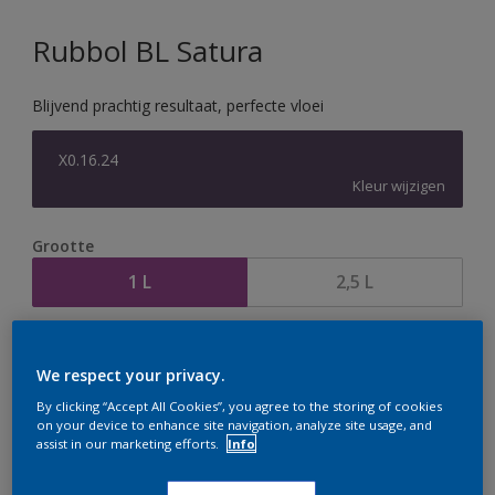
Rubbol BL Satura
Blijvend prachtig resultaat, perfecte vloei
X0.16.24
Kleur wijzigen
Grootte
1 L
2,5 L
Aantal
Verfcalculator
We respect your privacy.
Bereken
By clicking “Accept All Cookies”, you agree to the storing of cookies
on your device to enhance site navigation, analyze site usage, and
assist in our marketing efforts.
Info
Op dit moment is het niet mogelijk dit product online
te bestellen. Houd de website in de gaten, we werken