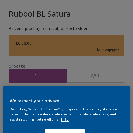
Rubbol BL Satura
Blijvend prachtig resultaat, perfecte vloei
E8.38.68
Kleur wijzigen
Grootte
1 L
2,5 L
Aantal
Verfcalculator
We respect your privacy.
Bereken
By clicking “Accept All Cookies”, you agree to the storing of cookies
on your device to enhance site navigation, analyze site usage, and
assist in our marketing efforts.
Info
Op dit moment is het niet mogelijk dit product online
te bestellen. Houd de website in de gaten, we werken