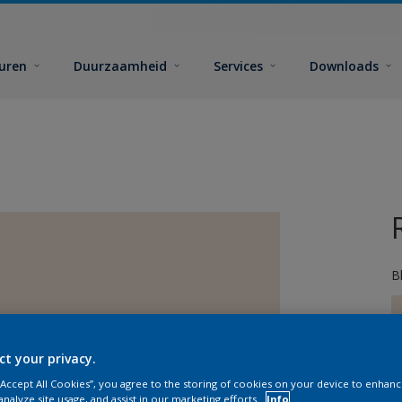
euren
Duurzaamheid
Services
Downloads
B
ct your privacy.
 “Accept All Cookies”, you agree to the storing of cookies on your device to enhanc
G
analyze site usage, and assist in our marketing efforts.
Info