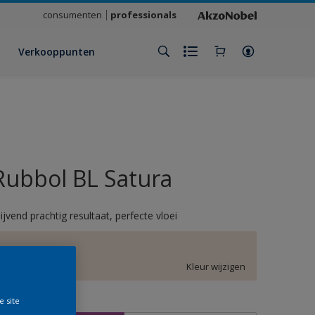
consumenten
professionals
Verkooppunten
Rubbol BL Satura
lijvend prachtig resultaat, perfecte vloei
E6.04.86
Kleur wijzigen
e site
rootte