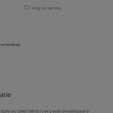
Voeg toe aan klus
k verwerkbaar.
atie
-3(2H)-on, C(M)IT/MIT(3:1) en 2-octyl-2H-isothiazool-3-