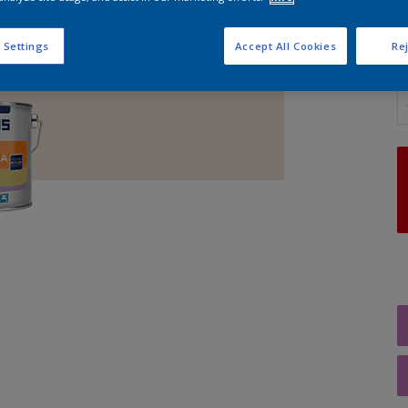
 Settings
Accept All Cookies
Rej
A