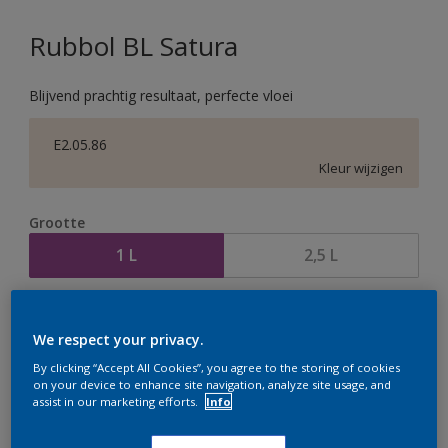
Rubbol BL Satura
Blijvend prachtig resultaat, perfecte vloei
E2.05.86
Kleur wijzigen
Grootte
1 L
2,5 L
Aantal
Verfcalculator
We respect your privacy.
Bereken
By clicking “Accept All Cookies”, you agree to the storing of cookies
on your device to enhance site navigation, analyze site usage, and
assist in our marketing efforts.
Info
Op dit moment is het niet mogelijk dit product online
te bestellen. Houd de website in de gaten, we werken