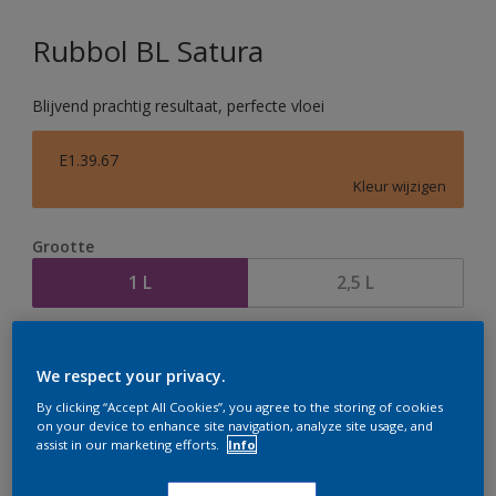
Rubbol BL Satura
Blijvend prachtig resultaat, perfecte vloei
E1.39.67
Kleur wijzigen
Grootte
1 L
2,5 L
Aantal
Verfcalculator
We respect your privacy.
Bereken
By clicking “Accept All Cookies”, you agree to the storing of cookies
on your device to enhance site navigation, analyze site usage, and
assist in our marketing efforts.
Info
Op dit moment is het niet mogelijk dit product online
te bestellen. Houd de website in de gaten, we werken