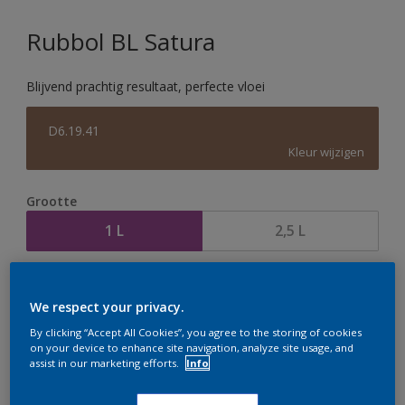
Rubbol BL Satura
Blijvend prachtig resultaat, perfecte vloei
D6.19.41
Kleur wijzigen
Grootte
1 L
2,5 L
Aantal
Verfcalculator
We respect your privacy.
Bereken
By clicking “Accept All Cookies”, you agree to the storing of cookies
on your device to enhance site navigation, analyze site usage, and
assist in our marketing efforts.
Info
Op dit moment is het niet mogelijk dit product online
te bestellen. Houd de website in de gaten, we werken