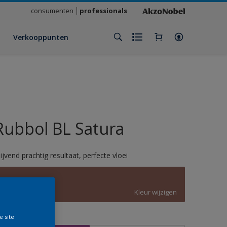
consumenten
professionals
Verkooppunten
Rubbol BL Satura
lijvend prachtig resultaat, perfecte vloei
C3.20.39
Kleur wijzigen
e site
rootte