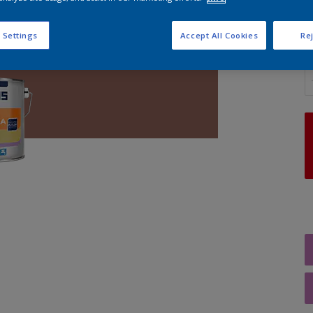
 Settings
Accept All Cookies
Rej
A