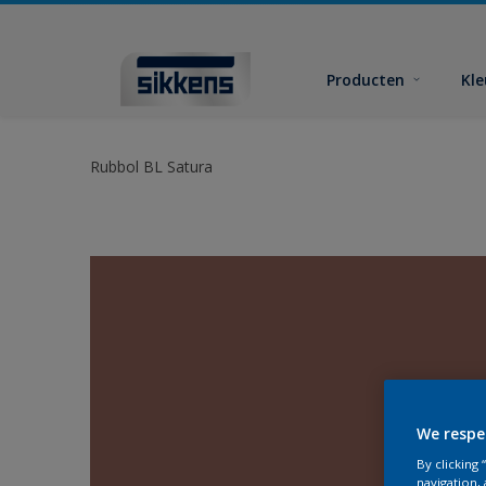
Producten
Kl
Rubbol BL Satura
We respe
By clicking
navigation, 