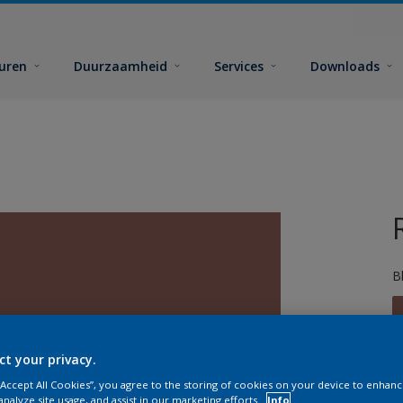
euren
Duurzaamheid
Services
Downloads
B
ct your privacy.
 “Accept All Cookies”, you agree to the storing of cookies on your device to enhanc
G
analyze site usage, and assist in our marketing efforts.
Info