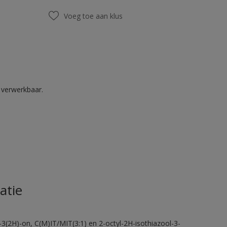
Voeg toe aan klus
k verwerkbaar.
atie
-3(2H)-on, C(M)IT/MIT(3:1) en 2-octyl-2H-isothiazool-3-