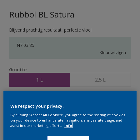
Rubbol BL Satura
Blijvend prachtig resultaat, perfecte vloei
N7.03.85
Kleur wijzigen
Grootte
1 L
2,5 L
Aantal
Verfcalculator
We respect your privacy.
Bereken
By clicking “Accept All Cookies”, you agree to the storing of cookies
on your device to enhance site navigation, analyze site usage, and
assist in our marketing efforts.
Info
Op dit moment is het niet mogelijk dit product online
te bestellen. Houd de website in de gaten, we werken