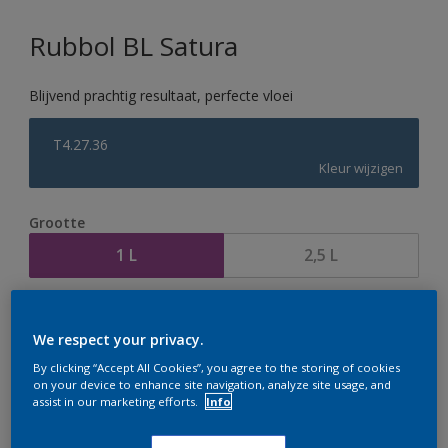
Rubbol BL Satura
Blijvend prachtig resultaat, perfecte vloei
T4.27.36
Kleur wijzigen
Grootte
1 L
2,5 L
Aantal
Verfcalculator
We respect your privacy.
Bereken
By clicking “Accept All Cookies”, you agree to the storing of cookies
on your device to enhance site navigation, analyze site usage, and
assist in our marketing efforts.
Info
Op dit moment is het niet mogelijk dit product online
te bestellen. Houd de website in de gaten, we werken