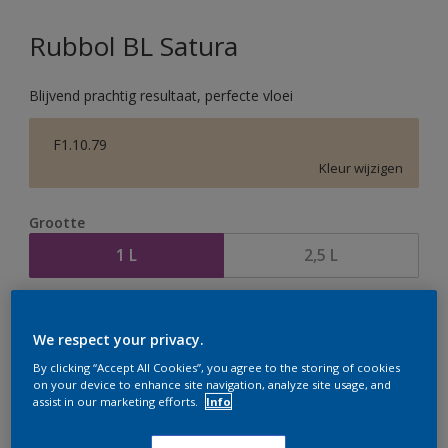
Rubbol BL Satura
Blijvend prachtig resultaat, perfecte vloei
F1.10.79
Kleur wijzigen
Grootte
1 L
2,5 L
Aantal
Verfcalculator
We respect your privacy.
Bereken
By clicking “Accept All Cookies”, you agree to the storing of cookies
on your device to enhance site navigation, analyze site usage, and
assist in our marketing efforts.
Info
Op dit moment is het niet mogelijk dit product online
te bestellen. Houd de website in de gaten, we werken