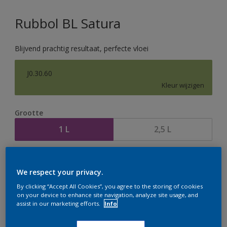
Rubbol BL Satura
Blijvend prachtig resultaat, perfecte vloei
J0.30.60
Kleur wijzigen
Grootte
1 L
2,5 L
Aantal
Verfcalculator
We respect your privacy.
Bereken
By clicking “Accept All Cookies”, you agree to the storing of cookies
on your device to enhance site navigation, analyze site usage, and
assist in our marketing efforts.
Info
Op dit moment is het niet mogelijk dit product online
te bestellen. Houd de website in de gaten, we werken