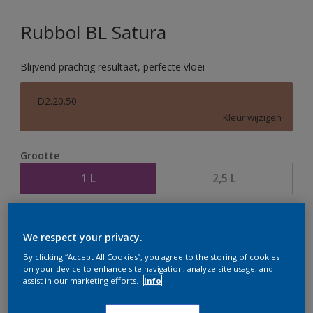
Rubbol BL Satura
Blijvend prachtig resultaat, perfecte vloei
D2.20.50
Kleur wijzigen
Grootte
1 L
2,5 L
Aantal
Verfcalculator
We respect your privacy.
Bereken
By clicking “Accept All Cookies”, you agree to the storing of cookies
on your device to enhance site navigation, analyze site usage, and
assist in our marketing efforts.
Info
Op dit moment is het niet mogelijk dit product online
te bestellen. Houd de website in de gaten, we werken