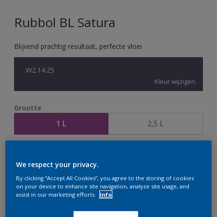
Rubbol BL Satura
Blijvend prachtig resultaat, perfecte vloei
W2.14.25
Kleur wijzigen
Grootte
1 L
2,5 L
Aantal
Verfcalculator
We respect your privacy.
Bereken
By clicking “Accept All Cookies”, you agree to the storing of cookies
on your device to enhance site navigation, analyze site usage, and
assist in our marketing efforts.
Info
Op dit moment is het niet mogelijk dit product online
te bestellen. Houd de website in de gaten, we werken