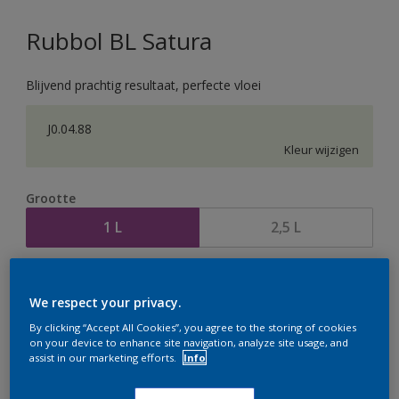
Rubbol BL Satura
Blijvend prachtig resultaat, perfecte vloei
J0.04.88
Kleur wijzigen
Grootte
1 L
2,5 L
Aantal
Verfcalculator
We respect your privacy.
Bereken
By clicking “Accept All Cookies”, you agree to the storing of cookies
on your device to enhance site navigation, analyze site usage, and
assist in our marketing efforts.
Info
Op dit moment is het niet mogelijk dit product online
te bestellen. Houd de website in de gaten, we werken