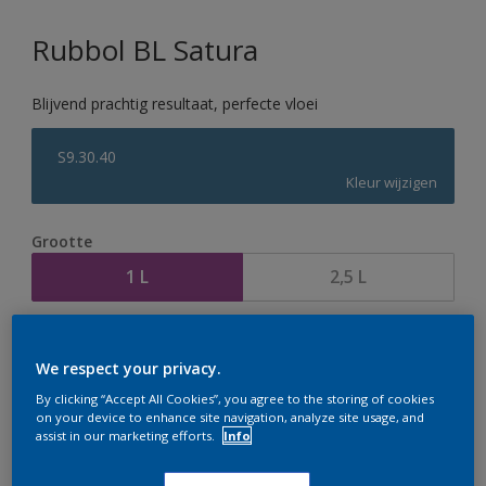
Rubbol BL Satura
Blijvend prachtig resultaat, perfecte vloei
S9.30.40
Kleur wijzigen
Grootte
1 L
2,5 L
Aantal
Verfcalculator
We respect your privacy.
Bereken
By clicking “Accept All Cookies”, you agree to the storing of cookies
on your device to enhance site navigation, analyze site usage, and
assist in our marketing efforts.
Info
Op dit moment is het niet mogelijk dit product online
te bestellen. Houd de website in de gaten, we werken