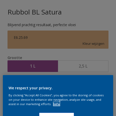
Rubbol BL Satura
Blijvend prachtig resultaat, perfecte vloei
E6.25.69
Kleur wijzigen
Grootte
1 L
2,5 L
Aantal
Verfcalculator
We respect your privacy.
Bereken
By clicking “Accept All Cookies”, you agree to the storing of cookies
on your device to enhance site navigation, analyze site usage, and
assist in our marketing efforts.
Info
Op dit moment is het niet mogelijk dit product online
te bestellen. Houd de website in de gaten, we werken