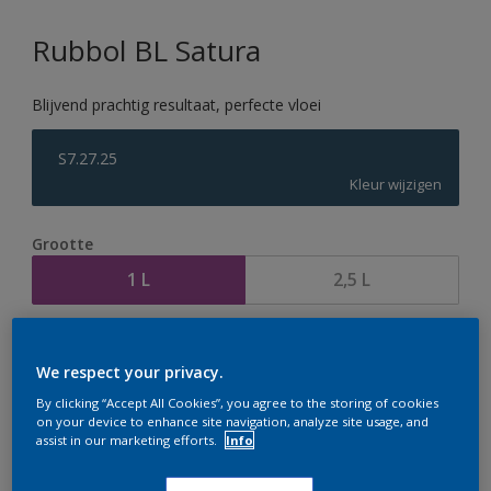
Rubbol BL Satura
Blijvend prachtig resultaat, perfecte vloei
S7.27.25
Kleur wijzigen
Grootte
1 L
2,5 L
Aantal
Verfcalculator
We respect your privacy.
Bereken
By clicking “Accept All Cookies”, you agree to the storing of cookies
on your device to enhance site navigation, analyze site usage, and
assist in our marketing efforts.
Info
Op dit moment is het niet mogelijk dit product online
te bestellen. Houd de website in de gaten, we werken