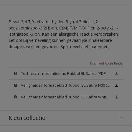
Bevat 2,4,7,9-tetramethyldec-5-yn-4,7-diol, 1,2-
benzisothiazool-3(2H)-on, C(M)IT/MIT(3:1) en 2-octyl-2H-
isothiazool-3-on. Kan een allergische reactie veroorzaken.
Let op! Bij verneveling kunnen gevaarlijke inhaleerbare
druppels worden gevormd. Spuitnevel niet inademen.
Download Adobe Reader
Technisch Informatieblad Rubbol BL Safira (PDF)
Veiligheidsinformatieblad Rubbol BL Safira N00 (MSDS)
Veiligheidsinformatieblad Rubbol BL Safira White W05 (MSDS)
Kleurcollectie