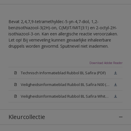
Bevat 2,4,7,9-tetramethyldec-5-yn-4,7-diol, 1,2-
benzisothiazool-3(2H)-on, C(M)IT/MIT(3:1) en 2-octyl-2H-
isothiazool-3-on. Kan een allergische reactie veroorzaken.
Let op! Bij verneveling kunnen gevaarlijke inhaleerbare
druppels worden gevormd. Spuitnevel niet inademen.
Download Adobe Reader
Technisch Informatieblad Rubbol BL Safira (PDF)
Veiligheidsinformatieblad Rubbol BL Safira N00 (MSDS)
Veiligheidsinformatieblad Rubbol BL Safira White W05 (MSDS)
Kleurcollectie