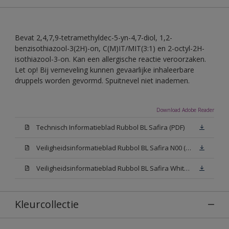
Bevat 2,4,7,9-tetramethyldec-5-yn-4,7-diol, 1,2-
benzisothiazool-3(2H)-on, C(M)IT/MIT(3:1) en 2-octyl-2H-
isothiazool-3-on. Kan een allergische reactie veroorzaken.
Let op! Bij verneveling kunnen gevaarlijke inhaleerbare
druppels worden gevormd. Spuitnevel niet inademen.
Download Adobe Reader
Technisch Informatieblad Rubbol BL Safira (PDF)
Veiligheidsinformatieblad Rubbol BL Safira N00 (MSDS)
Veiligheidsinformatieblad Rubbol BL Safira White W05 (MSDS)
Kleurcollectie