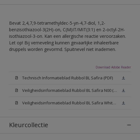
Bevat 2,4,7,9-tetramethyldec-5-yn-4,7-diol, 1,2-
benzisothiazool-3(2H)-on, C(M)IT/MIT(3:1) en 2-octyl-2H-
isothiazool-3-on. Kan een allergische reactie veroorzaken.
Let op! Bij verneveling kunnen gevaarlijke inhaleerbare
druppels worden gevormd. Spuitnevel niet inademen.
Download Adobe Reader
Technisch Informatieblad Rubbol BL Safira (PDF)
Veiligheidsinformatieblad Rubbol BL Safira N00 (MSDS)
Veiligheidsinformatieblad Rubbol BL Safira White W05 (MSDS)
Kleurcollectie