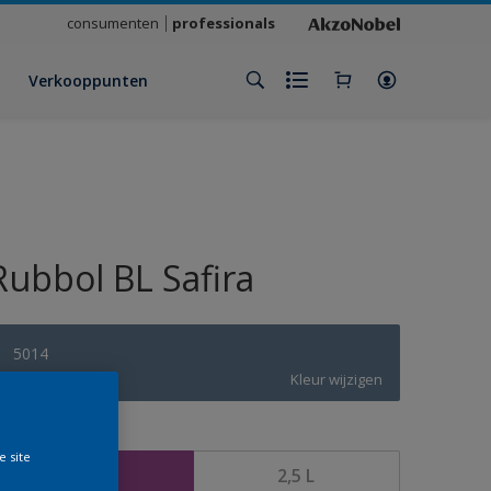
consumenten
professionals
Verkooppunten
Rubbol BL Safira
5014
Kleur wijzigen
rootte
e site
1 L
2,5 L