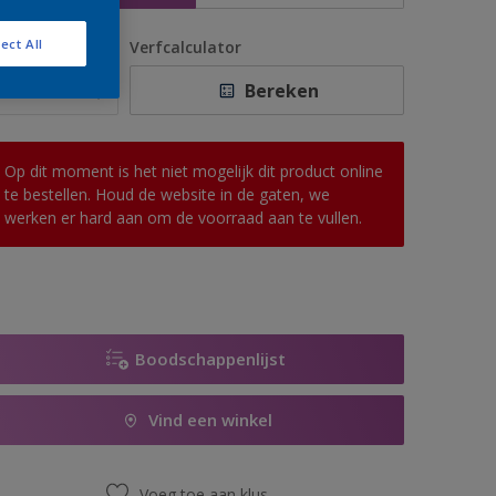
ect All
antal
Verfcalculator
Bereken
Op dit moment is het niet mogelijk dit product online
te bestellen. Houd de website in de gaten, we
werken er hard aan om de voorraad aan te vullen.
Boodschappenlijst
Vind een winkel
Voeg toe aan klus