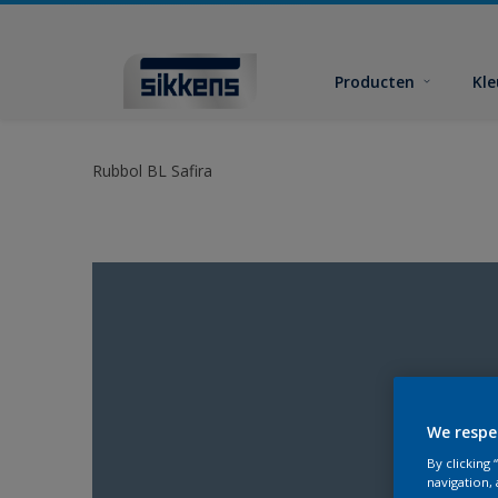
Producten
Kl
Rubbol BL Safira
We respe
By clicking
navigation, 