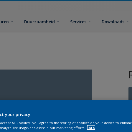
euren
Duurzaamheid
Services
Downloads
ct your privacy.
G
 “Accept All Cookies”, you agree to the storing of cookies on your device to enhanc
analyze site usage, and assist in our marketing efforts.
Info