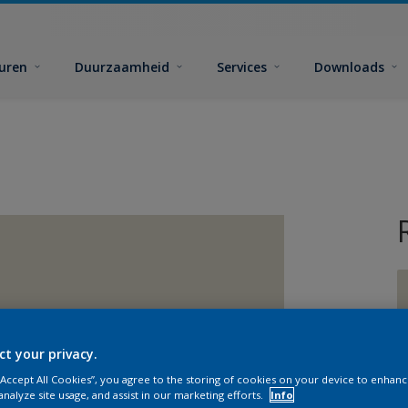
euren
Duurzaamheid
Services
Downloads
ct your privacy.
G
 “Accept All Cookies”, you agree to the storing of cookies on your device to enhanc
analyze site usage, and assist in our marketing efforts.
Info