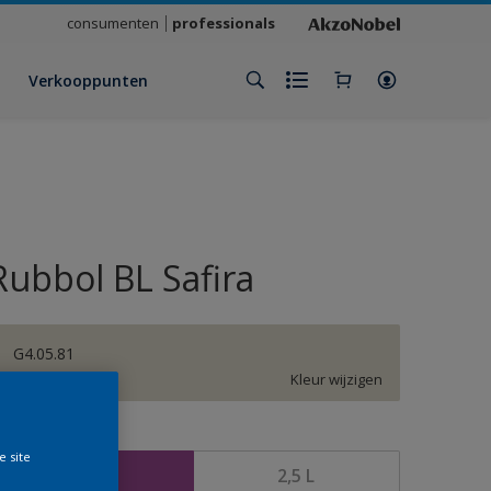
consumenten
professionals
Verkooppunten
Rubbol BL Safira
G4.05.81
Kleur wijzigen
rootte
e site
1 L
2,5 L