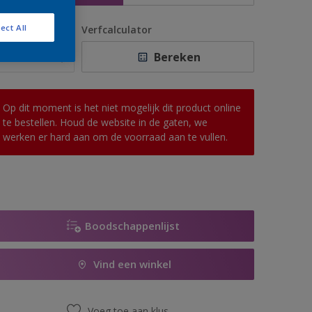
ect All
antal
Verfcalculator
Bereken
Op dit moment is het niet mogelijk dit product online
te bestellen. Houd de website in de gaten, we
werken er hard aan om de voorraad aan te vullen.
Boodschappenlijst
Vind een winkel
Voeg toe aan klus