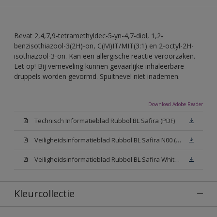
Bevat 2,4,7,9-tetramethyldec-5-yn-4,7-diol, 1,2-
benzisothiazool-3(2H)-on, C(M)IT/MIT(3:1) en 2-octyl-2H-
isothiazool-3-on. Kan een allergische reactie veroorzaken.
Let op! Bij verneveling kunnen gevaarlijke inhaleerbare
druppels worden gevormd. Spuitnevel niet inademen.
Download Adobe Reader
Technisch Informatieblad Rubbol BL Safira (PDF)
Veiligheidsinformatieblad Rubbol BL Safira N00 (MSDS)
Veiligheidsinformatieblad Rubbol BL Safira White W05 (MSDS)
Kleurcollectie