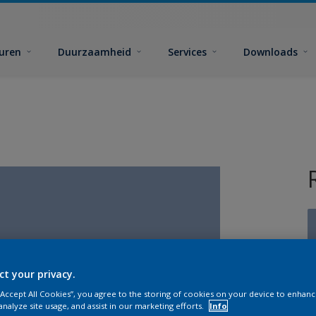
euren
Duurzaamheid
Services
Downloads
ct your privacy.
G
 “Accept All Cookies”, you agree to the storing of cookies on your device to enhanc
analyze site usage, and assist in our marketing efforts.
Info