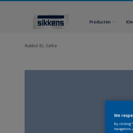
Producten
Kl
Rubbol BL Safira
We respe
By clicking
navigation, 