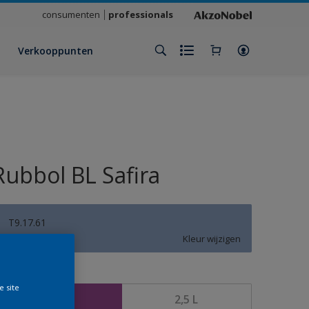
consumenten
professionals
Verkooppunten
Rubbol BL Safira
T9.17.61
Kleur wijzigen
rootte
e site
1 L
2,5 L