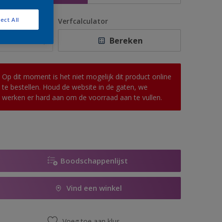
ect All
antal
Verfcalculator
Bereken
Op dit moment is het niet mogelijk dit product online
te bestellen. Houd de website in de gaten, we
werken er hard aan om de voorraad aan te vullen.
Boodschappenlijst
Vind een winkel
Voeg toe aan klus