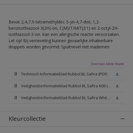
Bevat 2,4,7,9-tetramethyldec-5-yn-4,7-diol, 1,2-
benzisothiazool-3(2H)-on, C(M)IT/MIT(3:1) en 2-octyl-2H-
isothiazool-3-on. Kan een allergische reactie veroorzaken.
Let op! Bij verneveling kunnen gevaarlijke inhaleerbare
druppels worden gevormd. Spuitnevel niet inademen.
Download Adobe Reader
Technisch Informatieblad Rubbol BL Safira (PDF)
Veiligheidsinformatieblad Rubbol BL Safira N00 (MSDS)
Veiligheidsinformatieblad Rubbol BL Safira White W05 (MSDS)
Kleurcollectie