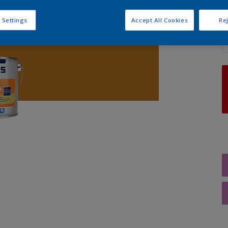
 Settings
Accept All Cookies
Rej
A