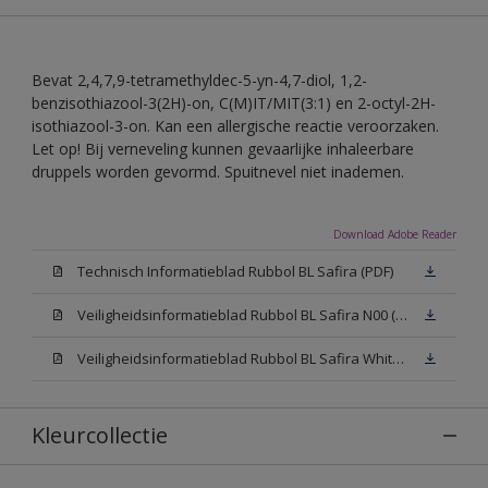
Bevat 2,4,7,9-tetramethyldec-5-yn-4,7-diol, 1,2-
benzisothiazool-3(2H)-on, C(M)IT/MIT(3:1) en 2-octyl-2H-
isothiazool-3-on. Kan een allergische reactie veroorzaken.
Let op! Bij verneveling kunnen gevaarlijke inhaleerbare
druppels worden gevormd. Spuitnevel niet inademen.
Download Adobe Reader
Technisch Informatieblad Rubbol BL Safira (PDF)
Veiligheidsinformatieblad Rubbol BL Safira N00 (MSDS)
Veiligheidsinformatieblad Rubbol BL Safira White W05 (MSDS)
Kleurcollectie